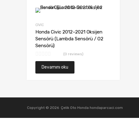
CİVİC
Honda Civic 2012–2021 Oksijen
Sensörü (Lambda Sensörü / O2
Sensörü)
(0 reviews)
Devamını oku
Copyright ©
2026
Çelik Oto Honda
hondaparcaci.com