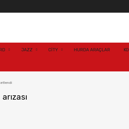
RD
JAZZ
CİTY
HURDA ARAÇLAR
K
ketlendi
 arızası